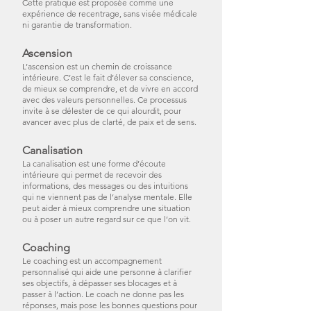
Cette pratique est proposée comme une
expérience de recentrage, sans visée médicale
ni garantie de transformation.
Ascension
L’ascension est un chemin de croissance
intérieure. C’est le fait d’élever sa conscience,
de mieux se comprendre, et de vivre en accord
avec des valeurs personnelles. Ce processus
invite à se délester de ce qui alourdit, pour
avancer avec plus de clarté, de paix et de sens.
Canalisation
La canalisation est une forme d’écoute
intérieure qui permet de recevoir des
informations, des messages ou des intuitions
qui ne viennent pas de l’analyse mentale. Elle
peut aider à mieux comprendre une situation
ou à poser un autre regard sur ce que l’on vit.
Coaching
Le coaching est un accompagnement
personnalisé qui aide une personne à clarifier
ses objectifs, à dépasser ses blocages et à
passer à l’action. Le coach ne donne pas les
réponses, mais pose les bonnes questions pour