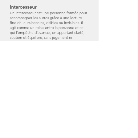
Intercesseur
Un Intercesseur est une personne formée pour
accompagner les autres grâce à une lecture
fine de leurs besoins, visibles ou invisibles. Il
agit comme un relais entre la personne et ce
qui l’empêche d’avancer, en apportant clarté,
soutien et équilibre, sans jugement ni
interprétation personnelle.
Il n’implique aucune mission divine,
appartenance religieuse ou fonction initiatique.
Karma
Le karma désigne l’ensemble des
conséquences liées à nos choix, nos actions ou
nos intentions, passées ou présentes. Ce n’est
pas une punition, mais un principe de cause à
effet : ce que l’on sème, consciemment ou non,
peut revenir sous une autre forme.
Libération karmique
La libération karmique est un processus qui
permet de se libérer de certains schémas
répétitifs ou blocages profonds, souvent
ressentis comme « déjà là » sans cause
évidente. Elle aide à alléger le présent en
comprenant et en relâchant des mémoires