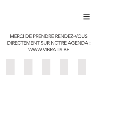
MERCI DE PRENDRE RENDEZ-VOUS
DIRECTEMENT SUR NOTRE AGENDA :
WWW.VIBRATIS.BE
Laetitia BODA
Aurore GILLMANN
Cindy TRIZIO
Yvan HANNAY
Céline LAMBRECHT