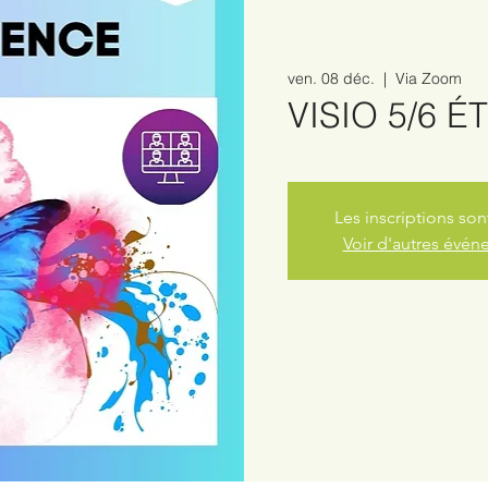
ven. 08 déc.
  |  
Via Zoom
VISIO 5/6 
Les inscriptions son
Voir d'autres évé