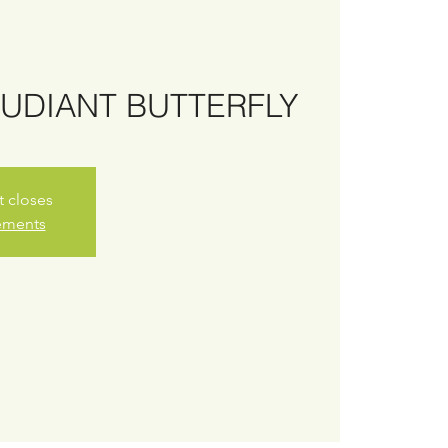
ÉTUDIANT BUTTERFLY
t closes
nements