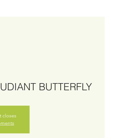
ÉTUDIANT BUTTERFLY
t closes
nements