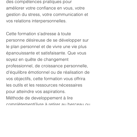
des compétences pratiques pour 
améliorer votre confiance en vous, votre 
gestion du stress, votre communication et 
vos relations interpersonnelles.
Cette formation s'adresse à toute 
personne désireuse de se développer sur 
le plan personnel et de vivre une vie plus 
épanouissante et satisfaisante. Que vous 
soyez en quête de changement 
professionnel, de croissance personnelle, 
d'équilibre émotionnel ou de réalisation de 
vos objectifs, cette formation vous offrira 
les outils et les ressources nécessaires 
pour atteindre vos aspirations.
Méthode de developpement à lire 
complètement(livre à retirer au berceau ou 
par envoi mondial relais ou via Amazon) en 
amont de la session 
- PRÉSENTIEL  au Berceau de Pan, 49 rue 
de wérihet 4480 Hermalle sous huy
24/02 => 10h/18h