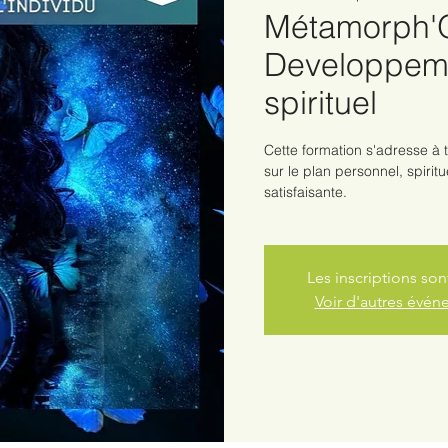
Métamorph'
Developpeme
spirituel
Cette formation s'adresse à
sur le plan personnel, spirit
satisfaisante.
Les inscriptions son
Voir d'autres évé