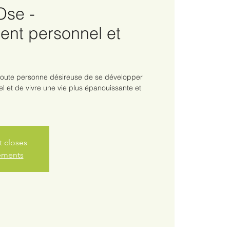
Ose -
nt personnel et
 toute personne désireuse de se développer
uel et de vivre une vie plus épanouissante et
t closes
nements