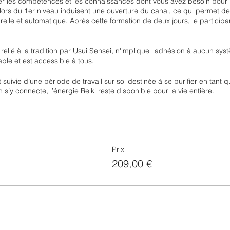
r les compétences et les connaissances dont vous avez besoin pour r
lors du 1er niveau induisent une ouverture du canal, ce qui permet de 
relle et automatique. Après cette formation de deux jours, le partici
i, relié à la tradition par Usui Sensei, n'implique l'adhésion à aucun 
le et est accessible à tous.
t suivie d’une période de travail sur soi destinée à se purifier en tant
s’y connecte, l’énergie Reiki reste disponible pour la vie entière. ‍
Prix
209,00 €