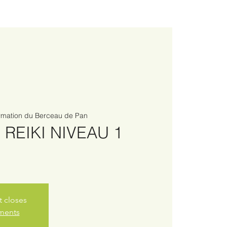
rmation du Berceau de Pan
REIKI NIVEAU 1
t closes
ements