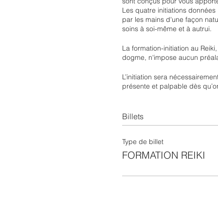
sont conçus pour vous apporte
Les quatre initiations données 
par les mains d'une façon natu
soins à soi-même et à autrui.
La formation-initiation au Reik
dogme, n'impose aucun préalab
L’initiation sera nécessairemen
présente et palpable dès qu’on 
Billets
Type de billet
FORMATION REIKI