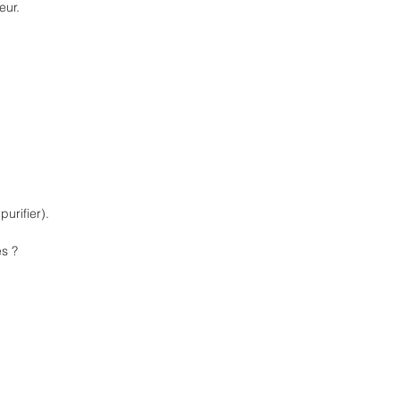
eur.
urifier).
s ?