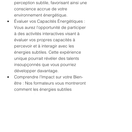
perception subtile, favorisant ainsi une 
conscience accrue de votre 
environnement énergétique.  
Évaluer vos Capacités Énergétiques : 
Vous aurez l'opportunité de participer 
à des activités interactives visant à 
évaluer vos propres capacités à 
percevoir et à interagir avec les 
énergies subtiles. Cette expérience 
unique pourrait révéler des talents 
insoupçonnés que vous pourriez 
développer davantage.  
Comprendre l'Impact sur votre Bien-
être : Nos formateurs vous montreront 
comment les énergies subtiles 
peuvent influencer votre bien-être 
général et comment vous pouvez les 
utiliser pour favoriser la détente, 
l'équilibre et la clarté mentale.  
Découvrir les Offres de Formation : À 
la fin de l'atelier, vous aurez la 