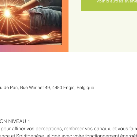
Voir d'autres évé
u de Pan, Rue Werihet 49, 4480 Engis, Belgique
ON NIVEAU 1
our affiner vos perceptions, renforcer vos canaux, et vous fai
ence et Spiritgenèse  aligné avec votre fonctionnement énergét