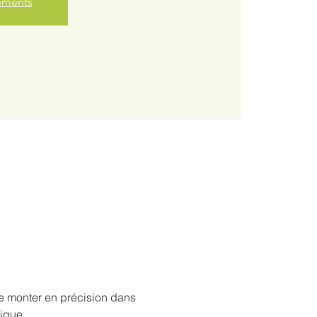
nements
re monter en précision dans 
ique.