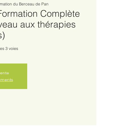
rmation du Berceau de Pan
 Formation Complète
veau aux thérapies
s)
es 3 voies
vente
nements