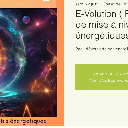
sam. 22 juin
  |  
Chalet de Fo
E-Volution (
de mise à ni
énergétique
Pack découverte contenant l
Aucun billet en 
Voir d'autres évé