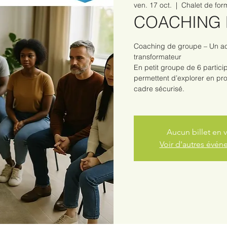
ven. 17 oct.
  |  
Chalet de for
COACHING 
Coaching de groupe – Un a
transformateur
En petit groupe de 6 parti
permettent d’explorer en pr
cadre sécurisé.
Aucun billet en 
Voir d'autres évé