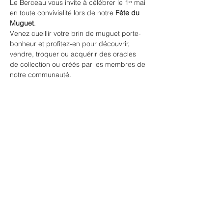
Le Berceau vous invite à célébrer le 1ᵉʳ mai 
en toute convivialité lors de notre 
Fête du 
Muguet
. 
Venez cueillir votre brin de muguet porte-
bonheur et profitez-en pour découvrir, 
vendre, troquer ou acquérir des oracles 
de collection ou créés par les membres de 
notre communauté.​
Inscriptions :
Exposants (vente ou troc d'oracles)
 : 
Pour réserver un espace d'exposition 
gratuit, veuillez vous inscrire en 
sélectionnant un 
billet "Exposant"
.​
Visiteurs
 : L'accès est gratuit, mais 
une inscription préalable est requise. 
Merci de choisir un 
billet "Visiteur"
 lors 
de votre inscription.​
Cette journée sera l'occasion d'échanger, 
de partager dans une atmosphère 
chaleureuse. 