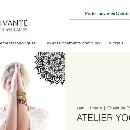
Portes ouvertes Octob
VIVANTE
ode 4540 amay
nements théoriques
Les enseignements pratiques
Vibratis
sam. 11 mars
  |  
Chalet de F
ATELIER Y