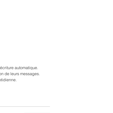
criture automatique.

ion de leurs messages.

otidienne.