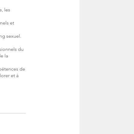
e, les
nels et
ing sexuel.
sionnels du
e la
mpétences de
orer et à