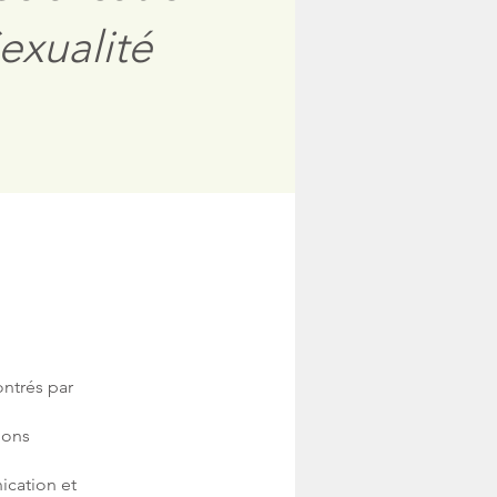
exualité
ontrés par
ions
ication et